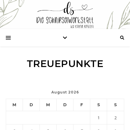
TREUEPUNKTE
August 2026
M
D
M
D
F
S
S
1
2