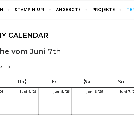
CH
STAMPIN UP!
ANGEBOTE
PROJEKTE
TE
MY CALENDAR
he vom Juni 7th
k
Weiter
e
ttwoch
Donnerstag
Freitag
Samstag
Son
Do.
Fr.
Sa.
So.
Juni 3, 2026
Juni 4, 2026
Juni 5, 2026
Juni 6, 2026
'26
Juni 4, '26
Juni 5, '26
Juni 6, '26
Juni 7, '
sdrucken