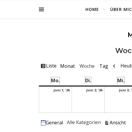
HOME
ÜBER MI
Woc
Ansicht
Zurüc
Liste
Heut
Monat
Woche
Tag
als
Montag
Dienstag
Mi
Mo.
Di.
Mi.
Juni 1, 2026
Juni 2, 2026
Juni 1, '26
Juni 2, '26
Juni 3, 
Kategorien
au
Alle Kategorien
Ansicht
General